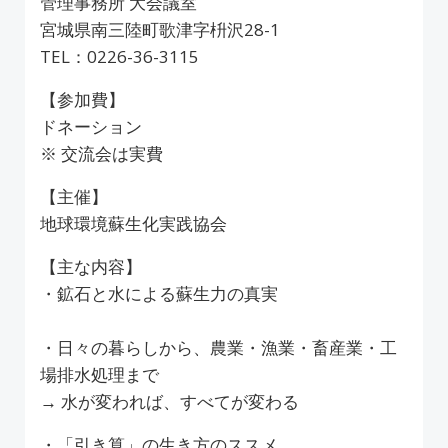
管理事務所 大会議室
宮城県南三陸町歌津字枡沢28-1
TEL：0226-36-3115
【参加費】
ドネーション
※ 交流会は実費
【主催】
地球環境蘇生化実践協会
【主な内容】
・鉱石と水による蘇生力の真実
・日々の暮らしから、農業・漁業・畜産業・工
場排水処理まで
→ 水が変われば、すべてが変わる
・「引き算」の生き方のススメ