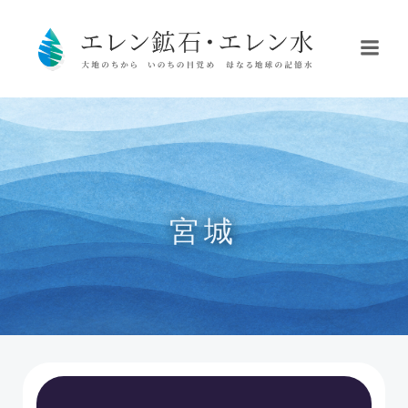
コ
ン
テ
ン
ツ
へ
ス
キ
ッ
プ
宮城