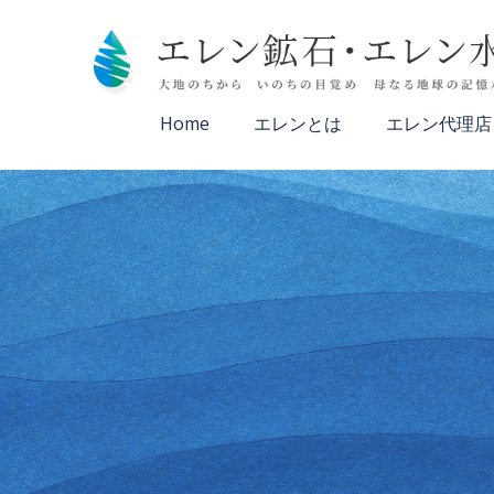
コ
ン
テ
ン
ツ
Home
エレンとは
エレン代理店
へ
ス
キ
ッ
プ