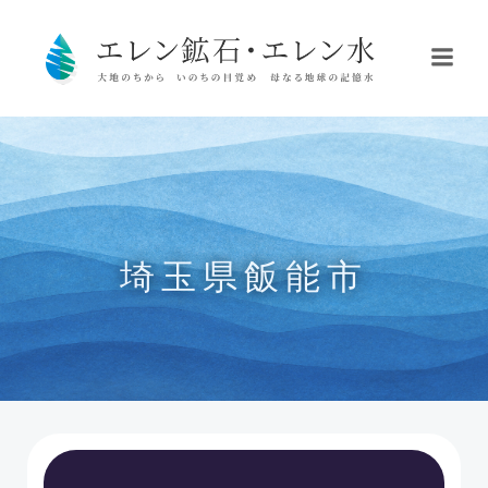
コ
ン
テ
ン
ツ
へ
ス
キ
ッ
プ
埼玉県飯能市